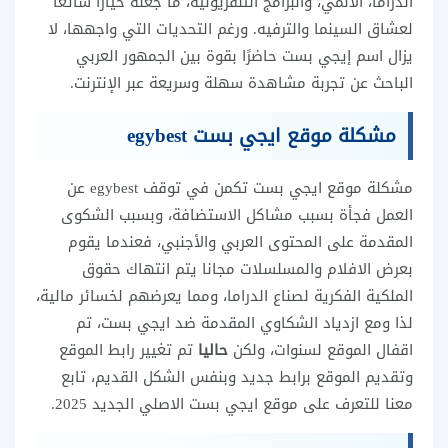
الدراما، الأنمي، والبرامج التلفزيونية، ما جعله خيارًا شائعًا
لعشاق السينما والترفيه. ورغم التحديات التي واجهها، لا
يزال اسم إيجي بست حاضرًا بقوة بين الجمهور العربي
الباحث عن تجربة مشاهدة سهلة وسريعة عبر الإنترنت.
مشكلة موقع ايجي بست egybest
مشكلة موقع ايجي بست تكمن في توقف egybest عن
العمل فجأة بسبب مشاكل الاستضافة، وبسبب الشكوى
المقدمة على المحتوى العربي والأجنبي، فعندما يقوم
بعرض الافلام والمسلسلات مجانا يتم انتهاك حقوق
الملكية الفكرية لصناع الدراما، ومما يعرضهم لخسائر مالية،
لذا ومع ازدياد الشكاوي المقدمة ضد ايجي بست، تم
اقفال الموقع لسنوات، ولكن
حاليا
تم تغيير رابط الموقع
وتقديم الموقع برابط جديد وبنفس الشكل القديم، تابع
معنا للتعرف على موقع ايجي بست الاصلي الجديد 2025.