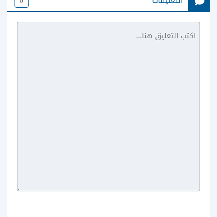
التعليقات
0
موقع ايجي ديد للاندرويد
موقع لاروزا الاصلي للافلام عربي
Egydead أون لاين
موقع فيديوهات لاروزا laroza