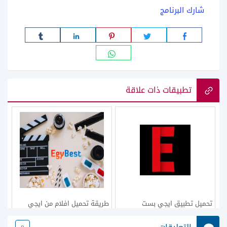
شارك البرنامج
تطبيقات ذات علاقة
تحميل تطبيق ايجي بست
طريقة تحميل افلام من ايجي
للاندرويد الاصلي egybest apk
بست للاندرويد