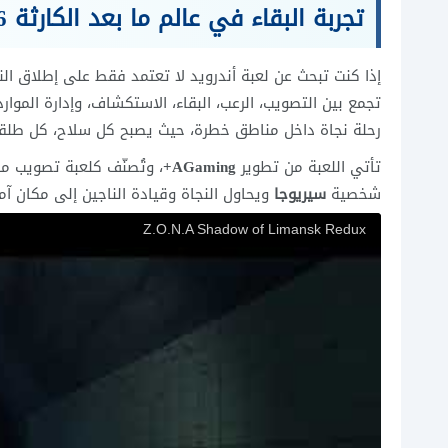
تجربة البقاء في عالم ما بعد الكارثة 2026
إذا كنت تبحث عن لعبة أندرويد لا تعتمد فقط على إطلاق الن
تجمع بين التصويب، الرعب، البقاء، الاستكشاف، وإدارة الموا
رحلة نجاة داخل مناطق خطرة، حيث يصبح كل سلاح، كل طلقة،
تأتي اللعبة من تطوير
AGaming+
، وتُصنّف كلعبة تصويب م
شخصية
سيريوجا
ويحاول النجاة وقيادة الناجين إلى مكان 
Z.O.N.A Shadow of Limansk Redux