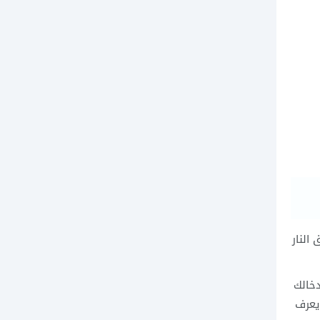
النار
دخالك
يعرف