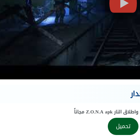
نار Z.O.N.A apk مجاناً
تحميل