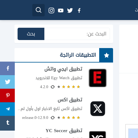
ت
التطبيقات الرائجة
تطبيق ايجي واتش
تطبيق Egy Watch للاندرويد
4.2.0
تطبيق اكس
تطبيق اكس تابع الاخبار اول بأول لم يعد تطبيق X، المعروف سابقا باسم تويتر،...
12.9.0-release.0
تطبيق YC Soccer