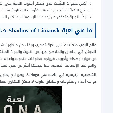
أكمل خطوات التثبيت حتى تظهر أيقونة اللعبة على ال
افتح اللعبة وتأكد من منحها الأذونات المطلوبة فقط.
ابدأ التجربة وتحقق من إعدادات الرسومات إذا كان الها
ما هي لعبة Z.O.N.A Shadow of Limansk؟
عالم الرعب Z.O.N.A
هي لعبة تصويب وبقاء من منظور الشخص 
للعيش في الأنفاق والملاجئ هربا من التلوث والموت المنتش
عن موارد وطعام وأجوبة، فيواجه مخلوقات متحولة وأعداء 
والمواقف الإنسانية الصعبة، مما يجعلها أكثر من مجرد لعبة ق
الشخصية الرئيسية في اللعبة هي
Serioga
، وهو ناجٍ يحاول
يواجه أعداء ومخلوقات ومناطق ملوثة لا يمكن التهاون معها