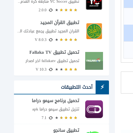
تطبيق YC Soccer متابعة كرة القدم لحظة بلحظة مع اقتراب مباراة مصر والأرجنتين في...
2.0.0
تطبيق القرآن المجيد
القران المجيد تطبيق يجمع عبادتك اليومية في مكان واحد إذا كنت تبحث عن تطبيق...
8.0.3 V
تحميل تطبيق Fallaka TV
تحميل تطبيق fallakatv اخر اصدار
10.3 V
أحدث التطبيقات
تحميل برنامج سيمو دراما
للاندرويد
تنزيل تطبيق سيمو دراما apk
7.1
تطبيق سانجو