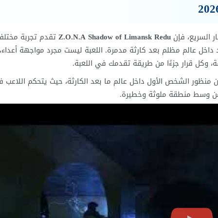
ار السريع، فإن
Z.O.N.A Shadow of Limansk Redu
تقدم تجربة مختلف
رد داخل عالم مظلم بعد كارثة مدمرة. اللعبة ليست مجرد مواجهة أعداء،
 وكل قرار جزءًا من طريقة تقدمك في اللعبة.
ن منظور الشخص الأول داخل عالم ما بعد الكارثة، حيث يتحكم اللاعب 
آمن وسط منطقة ملوثة وخطيرة.