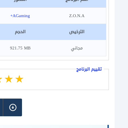
AGaming+
Z.O.N.A
الترخيص
الحجم
مجاني
921.75 MB
تقييم البرنامج