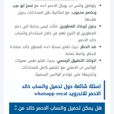
يتوافق واتس اب رويال الاحمر wa3 مع
نسخ ابو عرب
وعاصم محجوب
، مع امكانية نقل المحادثات بدون
فقدها.
بدون تبرعات للمطورين
: فأنت ليس بحاجة الى دعم
المطورين او التبرع لهم من خلال استخدام واتساب
خالد الاحمر.
ضد الحظر
: حيث تعتبر نسخة wa3 للمطور خالد مضادة
للحظر، وامنة تماما.
اذونات التطبيق الرسمي
، بحيث تعتبر نفس مميزات
الواتس اب الاصلي مع تشفير كامل للمحادثات
وتخزينها على خوادم الواتس الرسمية.
اسئلة شائعة حول تحميل واتساب خالد
الاحمر للاندرويد whatsapp royal
هل يمكن تحميل واتساب الاحمر خالد من