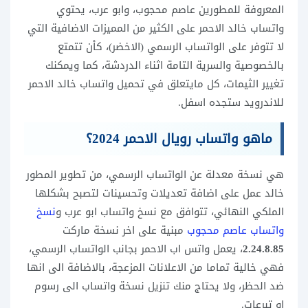
المعروفة للمطورين عاصم محجوب، وابو عرب، يحتوي
واتساب خالد الاحمر على الكثير من المميزات الاضافية التي
لا تتوفر على الواتساب الرسمي (الاخضر)، كأن تتمتع
بالخصوصية والسرية التامة اثناء الدردشة، كما ويمكنك
تغيير الثيمات، كل مايتعلق في تحميل واتساب خالد الاحمر
للاندرويد ستجده اسفل.
ماهو واتساب رويال الاحمر 2024؟
هي نسخة معدلة عن الواتساب الرسمي، من تطوير المطور
خالد عمل على اضافة تعديلات وتحسينات لتصبح بشكلها
الملكي النهائي، تتوافق مع نسخ واتساب ابو عرب و
نسخ
واتساب عاصم محجوب
مبنية على اخر نسخة ماركت
2.24.8.85
، يعمل واتس اب الاحمر بجانب الواتساب الرسمي،
فهي خالية تماما من الاعلانات المزعجة، بالاضافة الى انها
ضد الحظر، ولا يحتاج منك تنزيل نسخة واتساب الى رسوم
او تبرعات.