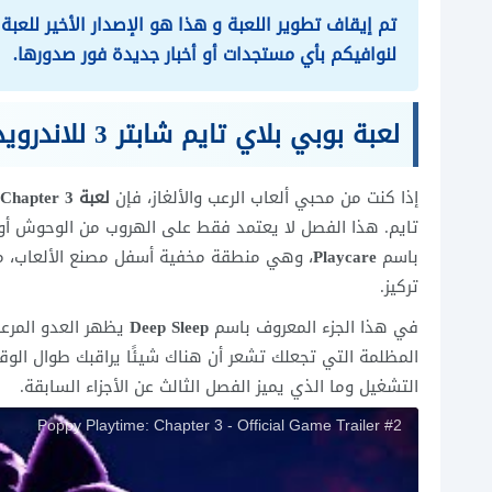
لنوافيكم بأي مستجدات أو أخبار جديدة فور صدورها.
لعبة بوبي بلاي تايم شابتر 3 للاندرويد
إذا كنت من محبي ألعاب الرعب والألغاز، فإن
لعبة Poppy Playtime Chapter 3
تايم. هذا الفصل لا يعتمد فقط على الهروب من الوحوش أو
باسم
Playcare
، وهي منطقة مخفية أسفل مصنع الألعاب، مليئة
تركيز.
في هذا الجزء المعروف باسم
Deep Sleep
يظهر العدو المر
المظلمة التي تجعلك تشعر أن هناك شيئًا يراقبك طوال الوق
التشغيل وما الذي يميز الفصل الثالث عن الأجزاء السابقة.
Poppy Playtime: Chapter 3 - Official Game Trailer #2