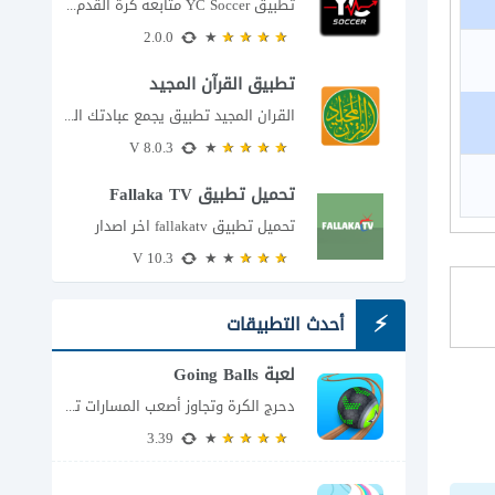
تطبيق YC Soccer متابعة كرة القدم لحظة بلحظة مع اقتراب مباراة مصر والأرجنتين في...
2.0.0
تطبيق القرآن المجيد
القران المجيد تطبيق يجمع عبادتك اليومية في مكان واحد إذا كنت تبحث عن تطبيق...
8.0.3 V
تحميل تطبيق Fallaka TV
تحميل تطبيق fallakatv اخر اصدار
10.3 V
أحدث التطبيقات
لعبة Going Balls
دحرج الكرة وتجاوز أصعب المسارات تضعك لعبة Going Balls للأندرويد أمام تحدٍ يبدو بسيطًا...
3.39