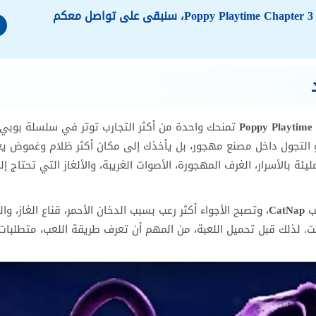
تم إيقاف تطوير اللعبة و هذا هو الإصدار الأخير للعبة Poppy Playtime Chapter 3، سنبقى على تواصل معكم
تمنحك واحدة من أكثر التجارب توتر في سلسلة بوبي 
 التجول داخل مصنع مهجور، بل يأخذك إلى مكان أكثر ظلام وغموض ي
 بالأسرار، الغرف المهجورة، الأصوات الغريبة، والألغاز التي تحتاج إل
عب
CatNap
، وتصبح الأجواء أكثر رعب بسبب الدخان الأحمر، قناع الغاز، وا
ت. لذلك قبل تحميل اللعبة، من المهم أن تعرف طريقة اللعب، متطلبات