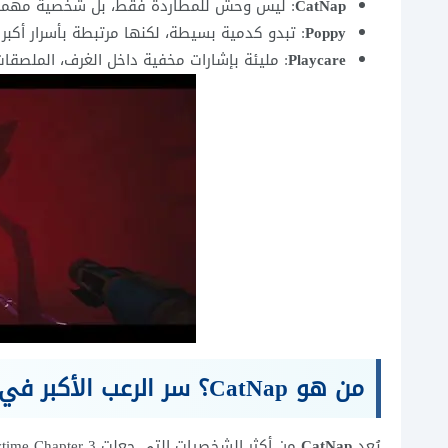
CatNap
: ليس وحش للمطاردة فقط، بل شخصية مهمة تكشف
Poppy
: تبدو كدمية بسيطة، لكنها مرتبطة بأسرار أكبر 
Playcare
: مليئة بإشارات مخفية داخل الغرف، الملصقات
من هو CatNap؟ سر الرعب الأكبر في الفصل الثالث
يُعد
CatNap