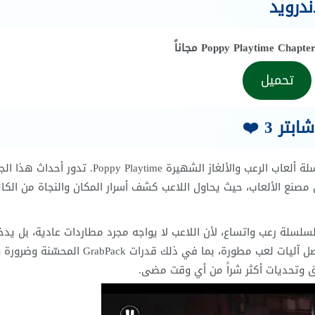
تحميل
ر 3 ❤️
هي الفصل الثالث من سلسلة ألعاب الرعب والألغاز الشهيرة Poppy Playtime. تدور أحداث ه
موجودة أسفل مصنع الألعاب، حيث يحاول اللاعب كشف أسرار المكان والنجاة من الكا
لسلسلة رعب واتساع، لأن اللاعب لا يواجه مجرد مطاردات عادية، بل يد
أجواء نفسية مزعجة، وألغاز أكثر تعقيد. كما ويقدم هذا الفصل آليات لعب مطورة، بما في ذلك قدرات Pack
عمق وتحديات أكثر شراً من أي وقت مضى.