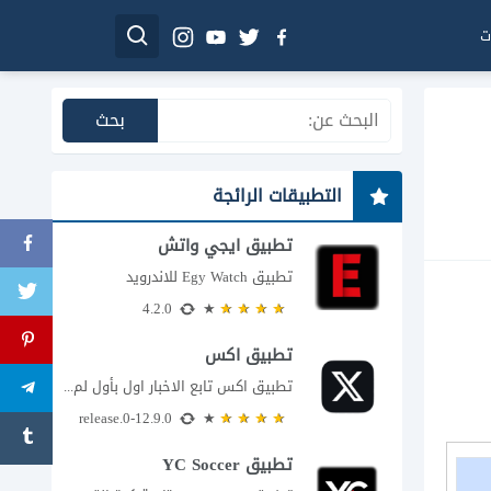
ت
التطبيقات الرائجة
تطبيق ايجي واتش
تطبيق Egy Watch للاندرويد
4.2.0
تطبيق اكس
تطبيق اكس تابع الاخبار اول بأول لم يعد تطبيق X، المعروف سابقا باسم تويتر،...
12.9.0-release.0
تطبيق YC Soccer