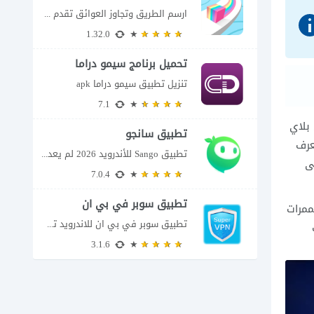
ارسم الطريق وتجاوز العوائق تقدم Color Adventure: Draw the Path فكرة بسيطة تتحول سريعًا...
1.32.0
تحميل برنامج سيمو دراما
للاندرويد
تنزيل تطبيق سيمو دراما apk
7.1
بلاي
تطبيق سانجو
عرف
تطبيق Sango للأندرويد 2026 لم يعد تطبيق سانجو Sango مجرد مساحة لإرسال الرسائل أو...
ى
7.0.4
تطبيق سوبر في بي ان
لممرات
تطبيق سوبر في بي ان للاندرويد تطبيق سوبر في بي ان من تطبيقات الشبكات...
3.1.6