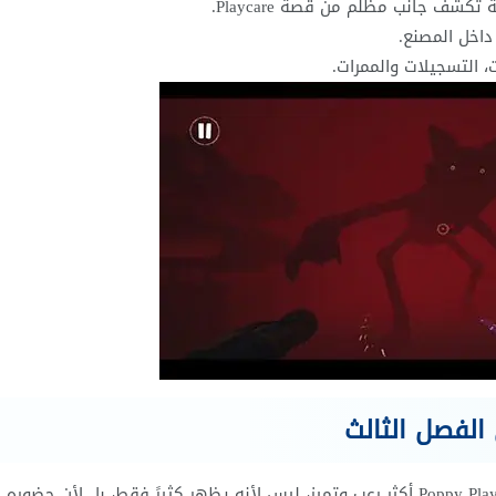
 جانب مظلم من قصة Playcare.
داخل المصنع.
، التسجيلات والممرات.
من أكثر الشخصيات التي جعلت Poppy Playtime Chapter 3 أكثر رعب وتميز، ليس لأنه يظهر كثيرً فقط، بل لأن حضوره