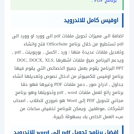
برنامج PDF
.
اوفيس كامل للاندرويد
اضافة الى مميزات تحويل ملفات pdf الى وورد او وورد الى
pdf تستطيع من خلال برنامج OfficeSuite فتح وانشاء
وتعديل ملفات عديدة منها : ورد , اكسل , بوربوينت , pdf ,
ويدعم البرنامج صيغ ملفات اشهرها DOC, DOCX, XLS,
PPT البرنامج يقوم بعمل جميع الخصائص التي يقوم فيها
برنامج اوفيس للكمبيوتر من ادخال نصوص وتعديلها انشاء
جداول , ادراج صور , دمج ملفات PDF وغيرها فهو حقا
برنامج رائع لعمل ملفات pdf , word وتحويلها وهو برنامج
مجاني لتحويل PDF إلى Word هو ضروري للطلاب , اصحاب
الشركات ,موظفين ويمكن للبرنامج تخفيض ساعات من
عبء العمل الخاص بك بسهولة كبيرة.
افضل برنامج تحويل pdf الى word للاندرويد