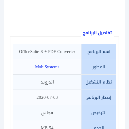
تفاصيل البرنامج
اسم البرنامج
OfficeSuite 8 + PDF Converter
المطور
MobiSystems
نظام التشغيل
اندرويد
إصدار البرنامج
2020-07-03
الترخيص
مجاني
الحجم
54 MB