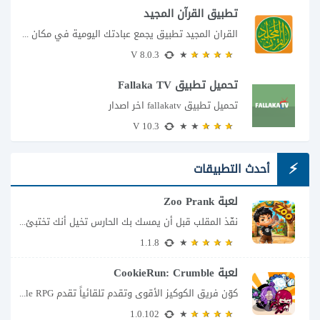
تطبيق القرآن المجيد
القران المجيد تطبيق يجمع عبادتك اليومية في مكان واحد إذا كنت تبحث عن تطبيق...
8.0.3 V
تحميل تطبيق Fallaka TV
تحميل تطبيق fallakatv اخر اصدار
10.3 V
أحدث التطبيقات
لعبة Zoo Prank
نفّذ المقلب قبل أن يمسك بك الحارس تخيل أنك تختبئ خلف الأشجار داخل حديقة...
1.1.8
لعبة CookieRun: Crumble
كوّن فريق الكوكيز الأقوى وتقدم تلقائياً تقدم CookieRun: Crumble – Idle RPG تجربة مختلفة...
1.0.102