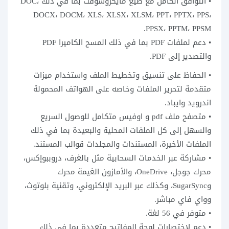
• التوافق الكامل مع صيغ مايكروسوفت بما في ذلك DOC،
DOCX، DOCM، XLS، XLSX، XLSM، PPT، PPTX، PPS،
PPSX، PPTM، PPSM.
• دعم لملفات PDF بما في ذلك المسح الكاميرا PDF
والتصدير إلى PDF.
• الحفاظ على تنسيق وتخطيط الملف واستخدام ميزات
متقدمة لتحرير الملفات وخاصه على الهواتف المحمولة
اندرويد وايباد.
• متصفح ملف pdf و اوفيس متكامل للوصول السريع
والسهل إلى كل الملفات المحلية والبعيدة بما في ذلك
الملفات الأخيرة، المستندات والمجلدات قوالب المستند.
• مشاركة عبر الخدمات السحابية مثل بالغرف، دروببوإكس،
محرك جوجل، OneDrive، والأمازون الغيمة محرك
وSugarSync، وكذلك عبر البريد الإلكتروني، وتقنية بلوتوث،
وواي فاي مباشر.
• متوفر في 56 لغة.
• دعم لاختصارات لوحة المفاتيح متعددة بما في ذلك