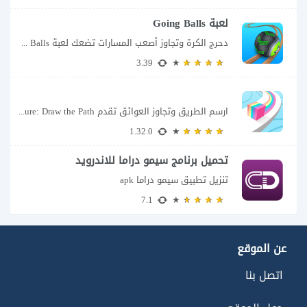
لعبة Going Balls
دحرج الكرة وتجاوز أصعب المسارات تضعك لعبة Going Balls للأندرويد أمام تحدٍ يبدو بسيطًا...
3.39
ارسم الطريق وتجاوز العوائق تقدم Color Adventure: Draw the Path فكرة بسيطة تتحول سريعًا...
1.32.0
تحميل برنامج سيمو دراما للاندرويد
تنزيل تطبيق سيمو دراما apk
7.1
عن الموقع
اتصل بنا