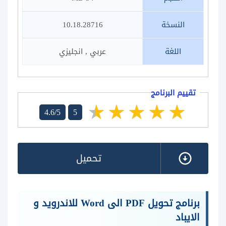
النسخة
10.18.28716
اللغة
عربي , انجليزي
تقييم البرنامج
4.6/5
5
تحميل
برنامج تحويل PDF الى Word للاندرويد و
الايباد