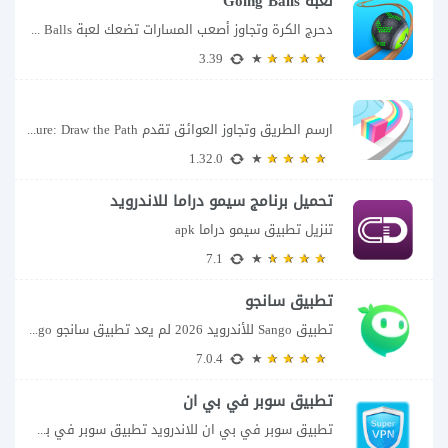
لعبة Going Balls
دحرج الكرة وتجاوز أصعب المسارات تضعك لعبة Going Balls للأندرويد أمام تحدٍ يبدو بسيطًا...
3.39
ارسم الطريق وتجاوز العوائق تقدم Color Adventure: Draw the Path فكرة بسيطة تتحول سريعًا...
1.32.0
تحميل برنامج سيمو دراما للاندرويد
تنزيل تطبيق سيمو دراما apk
7.1
تطبيق سانجو
تطبيق Sango للأندرويد 2026 لم يعد تطبيق سانجو Sango مجرد مساحة لإرسال الرسائل أو...
7.0.4
تطبيق سوبر في بي ان
تطبيق سوبر في بي ان للاندرويد تطبيق سوبر في بي ان من تطبيقات الشبكات...