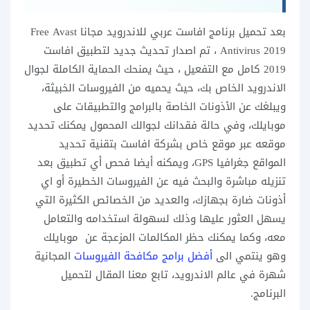
بعد تحميل برنامج افاست عربي للاندرويد مجانا Free Avast
Antivirus 2019 ، تم اصدار تحديث جديد لتطبيق افاست
2019 كامل مع التفعيل ، حيث يمنحك الحماية الكاملة لجوال
الاندرويد الخاص بك، حيث يحميه من الفيروسات الخبيثة،
ويبلغك عن الأذونات الخاصة بالبرامج والتطبيقات على
موبايلك، وفي حالة فقدانك لجوالك المحمول يمكنك تحديد
موقعه عبر موقع خاص بشركة افاست بتقنية تحديد
المواقع جغرافيا GPS، ويمكنه أيضا فحص أي تطبيق بعد
تنزيله مباشرة والبحث فيه عن الفيروسات الخطيرة أو اي
أذونات ضارة بجهازك، والعديد من الخصائص الكثيرة التي
يسهل العثور عليها وذلك لسهولة استخدامه والتعامل
معه، وكما يمكنك حظر المكالمات المزعجة عن موبايلك
وهو ينتمي الى
أفضل برامج مكافحة الفيروسات
المجانية
شهرة في عالم الاندرويد، تابع معنا المقال لتحميل
البرنامج.