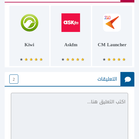
Kiwi
Askfm
CM Launcher
التعليقات
2
G Cloud Backup