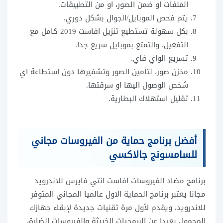
الملفات او ضمن الصور، او من التطبيقات.
يتم فحص الموبايل/الجوال بشكل دوري.
بكل سهولة تستطيع تنزيل افاست 2019 كامل مع
التفعيل، والتمتع بموبايل سريع جدا.
تسريع الواي فاي.
مخزن صور، لتأمين الصور وتشفيرها دون استطاعة اي
شخص الوصول اليها او سرقتها.
تقليل استهلاك البطارية.
أفضل برنامج حماية من الفيروسات مجاني
للسامسونج جالاكسي
برنامج مضاد الفيروسات افاست انتي فايرس للاندرويد
مجانا يعتبر برنامج الحماية الاول عالميا المجاني المتوفر
للاندرويد، ويقدم لأول مرة تقنيات جديدة لإبقاء جهازك
المحمول بعيدا عن البرمجيات الخبيثة والفيروسات الضارة،