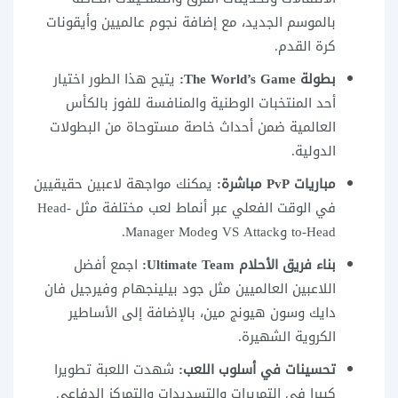
بالموسم الجديد، مع إضافة نجوم عالميين وأيقونات
كرة القدم.
بطولة The World’s Game:
يتيح هذا الطور اختيار
أحد المنتخبات الوطنية والمنافسة للفوز بالكأس
العالمية ضمن أحداث خاصة مستوحاة من البطولات
الدولية.
مباريات PvP مباشرة:
يمكنك مواجهة لاعبين حقيقيين
في الوقت الفعلي عبر أنماط لعب مختلفة مثل Head-
to-Head وVS Attack وManager Mode.
بناء فريق الأحلام Ultimate Team:
اجمع أفضل
اللاعبين العالميين مثل جود بيلينجهام وفيرجيل فان
دايك وسون هيونج مين، بالإضافة إلى الأساطير
الكروية الشهيرة.
تحسينات في أسلوب اللعب:
شهدت اللعبة تطويرا
كبيرا في التمريرات والتسديدات والتمركز الدفاعي