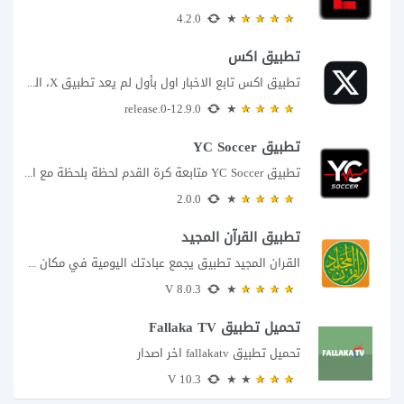
4.2.0
تطبيق اكس
تطبيق اكس تابع الاخبار اول بأول لم يعد تطبيق X، المعروف سابقا باسم تويتر،...
12.9.0-release.0
تطبيق YC Soccer
تطبيق YC Soccer متابعة كرة القدم لحظة بلحظة مع اقتراب مباراة مصر والأرجنتين في...
2.0.0
تطبيق القرآن المجيد
القران المجيد تطبيق يجمع عبادتك اليومية في مكان واحد إذا كنت تبحث عن تطبيق...
8.0.3 V
تحميل تطبيق Fallaka TV
تحميل تطبيق fallakatv اخر اصدار
10.3 V