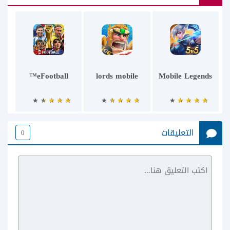
eFootball™
lords mobile
Mobile Legends
التعليقات
0
YC Soccer