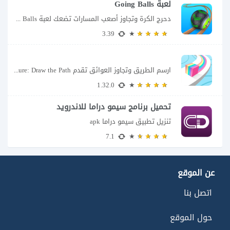
لعبة Going Balls
دحرج الكرة وتجاوز أصعب المسارات تضعك لعبة Going Balls للأندرويد أمام تحدٍ يبدو بسيطًا...
3.39
ارسم الطريق وتجاوز العوائق تقدم Color Adventure: Draw the Path فكرة بسيطة تتحول سريعًا...
1.32.0
تحميل برنامج سيمو دراما للاندرويد
تنزيل تطبيق سيمو دراما apk
7.1
عن الموقع
اتصل بنا
حول الموقع