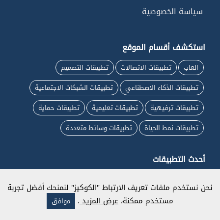
سياسة الخصوصية
استكشف أقسام الموقع
العاب
تطبيقات الاتصالات
تطبيقات التصميم
تطبيقات الذكاء الاصطناعي
تطبيقات الشبكات الاجتماعية
تطبيقات ترفيهية
تطبيقات تعليمية
تطبيقات حماية
تطبيقات نمط الحياة
تطبيقات وسائط متعددة
أحدث التطبيقات
تحميل Zoo Prank: Crazy Animals للأندرويد
نحن نستخدم ملفات تعريف الارتباط "الكوكيز" لنمنحك أفضل تجربة
تحميل CookieRun: Crumble للأندرويد
مستخدم ممكنة،
عرض المزيد
.
موافق
تحميل لعبة Going Balls للاندرويد 2026