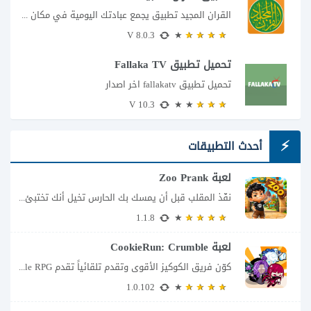
القران المجيد تطبيق يجمع عبادتك اليومية في مكان واحد إذا كنت تبحث عن تطبيق...
8.0.3 V
تحميل تطبيق Fallaka TV
تحميل تطبيق fallakatv اخر اصدار
10.3 V
أحدث التطبيقات
لعبة Zoo Prank
نفّذ المقلب قبل أن يمسك بك الحارس تخيل أنك تختبئ خلف الأشجار داخل حديقة...
1.1.8
لعبة CookieRun: Crumble
كوّن فريق الكوكيز الأقوى وتقدم تلقائياً تقدم CookieRun: Crumble – Idle RPG تجربة مختلفة...
1.0.102