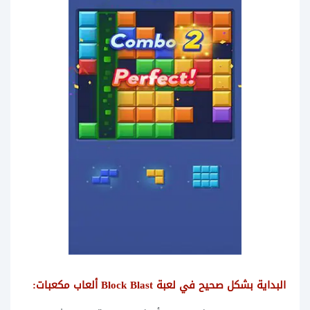
البداية بشكل صحيح في لعبة Block Blast ألعاب مكعبات: