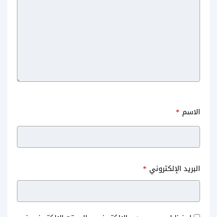
تحميل برنامج مسح الكلام من
تحميل برنامج الرسم على الصور
الصور للاندرويد مجانا
للاندرويد Photo Editor محرر الصور
2017
TouchRetouch
الاسم
*
افضل برامج تحرير الصور للاندرويد
تحميل 3 من افضل برامج كتابة
البريد الإلكتروني
*
دليلك الكامل للتعرف عليها
على الصور للاندرويد مع شرح
مميزات كل برنامج