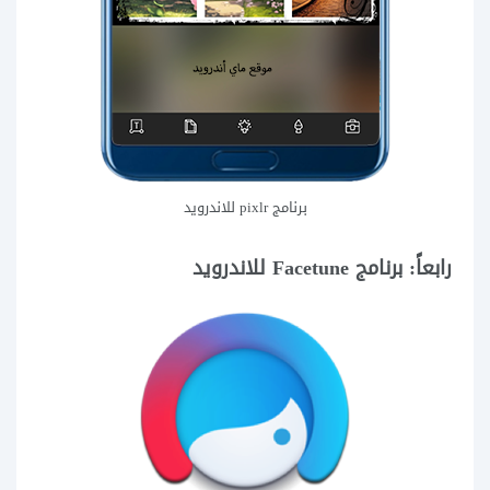
برنامج pixlr للاندرويد
رابعاً: برنامج Facetune للاندرويد