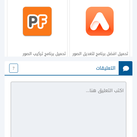
تحميل افضل برنامج لتعديل الصور
تحميل برنامج تركيب الصور
للاندرويد AirBrush Easy Photo
للاندرويد PhotoFunia فوتو فونيا
التعليقات
7
Editor
الجديد