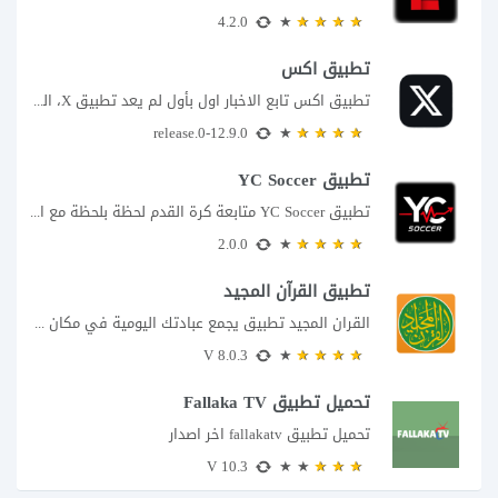
4.2.0
تطبيق اكس
تطبيق اكس تابع الاخبار اول بأول لم يعد تطبيق X، المعروف سابقا باسم تويتر،...
12.9.0-release.0
تطبيق YC Soccer
تطبيق YC Soccer متابعة كرة القدم لحظة بلحظة مع اقتراب مباراة مصر والأرجنتين في...
2.0.0
تطبيق القرآن المجيد
القران المجيد تطبيق يجمع عبادتك اليومية في مكان واحد إذا كنت تبحث عن تطبيق...
8.0.3 V
تحميل تطبيق Fallaka TV
تحميل تطبيق fallakatv اخر اصدار
10.3 V