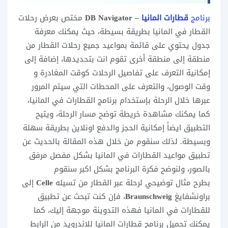
برنامج
قطارات المانيا
– DB Navigator
مختص بعرض رحلات
القطار في المانيا بطريقة بسيطة، حيث يمكنك معرفة
جدول يحتوي على قائمة بمواعيد جميع رحلات القطار من
منطقة إلى منطقة أخرى تقوم انت بتحديدها، إضافة إلى
إمكانية التعرف على تفاصيل الرحلات كوقت المغادرة و
وقت الوصول، والتعرف على المحطات التي سيتم المرور
عبرها خلال الرحلة بإستخدام برنامج القطارات في المانيا،
كما يمكنك مشاهدة خريطة توضح مسار الرحلة، ويتيح
التطبيق ايضاً إمكانية الحجز والدفع اونلاين بطريقة سهلة
وبسيطة. لذلك سنقوم من خلال هذه المقالة بالحديث عن
تطبيق مواعيد القطارات في المانيا بشكل مفصل مرفق
بالصور، ولنوضح فكرة البرنامج بشكل اكبر سنقوم
بطرح مثال توضيحي لرحلة عبر القطار من تسيله
Celle
إلى
براونشفايغ
Braunschweig
، فإن كنت تبحث عن تطبيق
للقطارات في المانيا فهذه التدوينة موجهة إليك، كما
يمكنك تحميل برنامج قطارات المانيا للاندرويد من الرابط