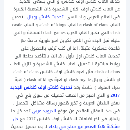
كذلك العاب كلاش اوف كلانس، و التي يسعى العديد
عن العاب كلاش اوف اكلان الشهيرة ذات الشعبية الكبيرة
في العالم العربي و لا ننسى
تحديث كلاش رويال
. تحميل
العاب clash of clans و العاب clash of kings، و العاب castle
clash التي تعتبر العاب الحرب clash games الممتعة و التي
عليك قبل البدء في اللعب تكوين امبراطورية خاصة مع
قاعدة عسكرية متينة. اما ان كنت ترغب بالحصول على
تحديث العاب كلاش اول بأول ، فـ انت بالتأكيد بحاجة الى
روابط مباشرة لـ تحميل العاب كلاش الشهيرة و تنزيل العاب
clash of clans مثل لعبة كلاش اوف كلانس clash of clans
او كلاش رويال clash royale او لعبة clash of kings ( لعبة
صراع الملوك ). خاصة بعد
تحديث كلاش اوف كلانس الجديد
2017
و الذي اصبح من الصعب تحميله من سوق بلي في
بعض البلدان العربية و تكرر ظهور رسالة مشاكل التحميل .
في هذا المقال المقدم من موقع
اندرويد عربي
تجد كل ما
يتعلق في اخر اضافات للـ كلاش اوف كلانس 2017 مع
حل
مشكلة هذا العنصر غير متاح في بلدك
لـ بدء تحميل تحديث