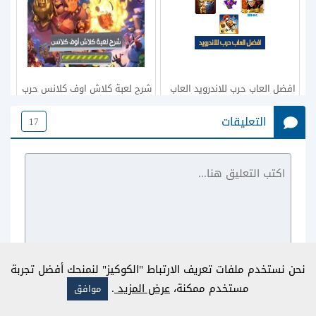
افضل العاب حرب للاندرويد العاب
شرح لعبة كلاش اوف كلانس حرب
مغامرات الجديدة war games
العشيرة بالتفصيل للجوال
التعليقات
17
نحن نستخدم ملفات تعريف الارتباط "الكوكيز" لنمنحك أفضل تجربة
مستخدم ممكنة،
عرض المزيد
.
موافق
شرح طريقة تحميل لعبة كلاش
تنزيل كلاش رويال اخر اصدار2026