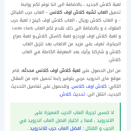
لعبة كلاش الجديد ، بالاضافة الى اننا نوفر لكم روابط
تحميل
العاب تشبه كلاش اوف كلانس
– العاب حرب القبائل
– و العاب كلاش رويال ، العاب كلاش اوف كينج ( لعبة حرب
الملوك )، و بالاضافة الى ذلك نقدم لكم العاب castle clash
و لعبة كلاش اوف لوردز،و لعبة كاستل كلاش،و لعبة صراع
الجبابرة، تعرف على مزيد من الالعاب بعد تنزيل العاب
كلاش و شاركنا برأيك بعد المعرفة الكاملة في العاب
كلاش.
من اجل الحصول على
لعبة كلاش اوف كلانس محدثه
، قام
موقع ماى اندرويد عربي بتوفير رابط تحميل apk من المقال
التالي:
كلاش اوف كلانس
. وللحصول على تفاصيل التحديث
الجديد، انتقل الى:
تحديث كلاش
.
لا تنسى تجربة العاب الحرب المميزة على
الاندرويد ، قمنا بـ اختيار افضل العاب اندرويد في
الحرب و القتال :
افضل العاب حرب للاندرويد
.