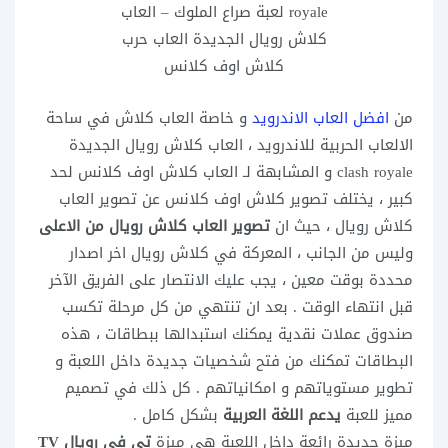
royale لعبة صراع الملوك – العاب
كلاش رويال الجديدة العاب حرب
كلاش اوف كلانس
من
افضل العاب الاندرويد
و خاصة العاب كلاش في ساحة
الالعاب الحربية للاندرويد ، العاب
كلاش رويال الجديدة
clash royale
و المشابهة لـ العاب كلاش اوف كلانس لحد
كبير ، يختلف تصوير كلاش اوف كلانس عن تصوير العاب
كلاش رويال ، حيث ان
تصوير العاب كلاش رويال من الاعلى
وليس من الجانب ، المعركة في كلاش رويال اخر اصدار
محددة بوقت معين ، يجب عليك الانتصار على الفريق الآخر
قبل انتهاء الوقت . بعد ان تنتهي من كل مرحلة تكسب
صندوق عملات نقدية يمكنك استبدالها ببطاقات ، هذه
البطاقات تمكنك من فتح شخصيات جديدة داخل اللعبة و
تطوير مستوياتهم و امكانياتهم . كل ذلك في تصميم
مميز للعبة
يدعم اللغة العربية
بشكل كامل .
ميزة جديدة رائعة داخل اللعبة هي ميزة
تي في رويال TV