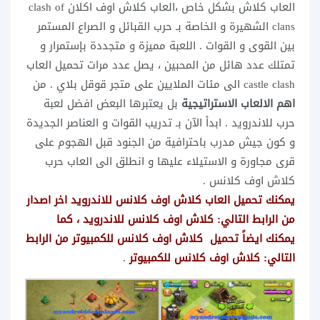
العاب كلاش بشكل خاص ،العاب كلاش اوف اكلان
clash of
clans
الشهيرة و الخاصة بـ حرب القبائل و الصراع المستمر
بين القوى و القوات . اللعبة مميزة و متجددة بإستمرار و
تمتلك عدد هائل من المحبين ، يصل عدد مرات تحميل العاب
castle clash الى مئات الملايين على متجر قوقل بلاي . من
اهم الالعاب الاستراتيجية
بل يعتبرها البعض افضل لعبة
حرب للاندرويد . ابدأ الآن بـ تدريب القوات و العناصر الجديدة
و كون جيش مدرب باحترافية من الجنود قبل الهجوم على
قرى مجاورة و الاستيلاء عليها و انطلق الى العاب حرب
كلاش اوف كلانس .
يمكنك تحميل العاب كلاش اوف كلانس للاندرويد اخر اصدار
من الرابط التالي:
كلاش اوف كلانس للاندرويد
، كما
يمكنك ايضاً تحميل كلاش اوف كلانس للكمبيوتر من الرابط
التالي:
كلاش اوف كلانس للكمبيوتر
.