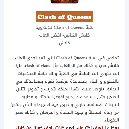
لعبة Clash of Queens للاندرويد
كلاش التنانين- افضل العاب
كلاش
تمتعي في لعبة
Clash of Queens التي تعد احدى العاب
كلاش حرب و كذلك من الـ العاب
مثل clash of clans. عليك
انت تكوني انت الملكة في اللعبة و لك كافة الصلاحيات
بالتطوير و البناء، بمساعدة مرشدة تقوم بمساعدتك في
البداية. يتوجب عليك ايتها الملكة بتدريب و تطوير التنين
الصغير حتى يساعدك و يصبح اقوى اسلحتك و محاربة
التبينات العمالقة. حاربي و دربي جيشك جيدا و الذي يتكون
من رماة المحطة و جنود المشاة و الفرسان و كذلك سحر
الاقوياء.
يمكنك التعرف اكثر على لعبة كلاش اوف كوينز من خلال