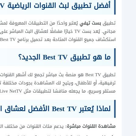
أفضل تطبيق لبث القنوات الرياضية Best TV
تطبيق
بست تيفي
يُعتبر واحدًا من التطبيقات المعروفة لمش
مجاني. يُعد بست TV خيارًا مفضلًا لعشاق الب
استكشاف جميع القنوات المتاحة بعد تحميل برنامج Best TV للاندرويد 2026.
ما هو تطبيق Best TV الجديد؟
تطبيق Best TV هو منصة بث مباشر تجمع لك أشهر ال
ترفيهية، أو للأطفال، ويتيح لك المشاهدة بجودات مختلفة ت
مستقر وسريع، ما يجعله منافسًا لتطبيقات مثل Live NetTV وYacine TV .
لماذا يُعتبر Best TV الأفضل لعشاق المباريات والأفلام؟
مشاهدة القنوات مباشرة:
يدعم مئات القنوات من مختلف ال