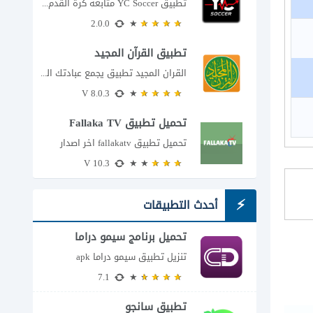
تطبيق YC Soccer متابعة كرة القدم لحظة بلحظة مع اقتراب مباراة مصر والأرجنتين في...
2.0.0
تطبيق القرآن المجيد
القران المجيد تطبيق يجمع عبادتك اليومية في مكان واحد إذا كنت تبحث عن تطبيق...
8.0.3 V
تحميل تطبيق Fallaka TV
تحميل تطبيق fallakatv اخر اصدار
10.3 V
أحدث التطبيقات
تحميل برنامج سيمو دراما
للاندرويد
تنزيل تطبيق سيمو دراما apk
7.1
تطبيق سانجو