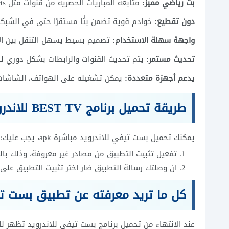
بث رياضي مميز:
متابعة المباريات الحصرية من قنوات مثل beIN Sports بجودة عالية.
دون تقطيع:
خوادم قوية تضمن بثًا مستقرًا حتى في الشبكا
واجهة سهلة الاستخدام:
تصميم بسيط يسهل التنقل بين ال
تحديث مستمر:
يتم تحديث القنوات والرابطات بشكل دوري لض
يدعم أجهزة متعددة:
يمكن تشغيله على الهواتف، الشاشات الذك
طريقة تحميل برنامج BEST TV للاندرويد وتثبيته
يمكنك تحميل بست تيفي للاندرويد مباشرة apk، يجب عليك:
تفعيل تثبيت التطبيق من مصادر غير معروفة، وذلك بال
ان وصلتك رسالة التطبيق ضار اختر تثبيت التطبيق على 
كل ما تريد معرفته عن تطبيق بست ت
عند الانتهاء من تحميل برنامج بست تيفي للاندرويد تظهر لك