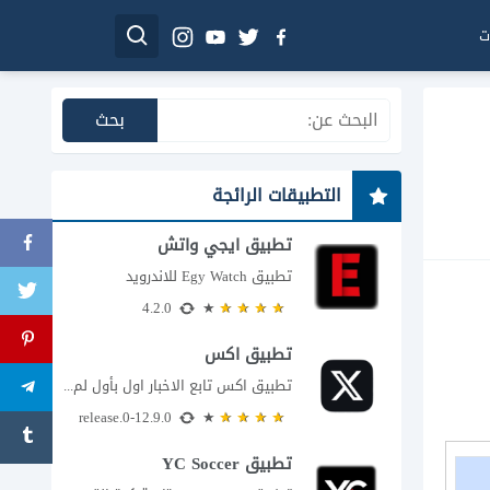
ت
التطبيقات الرائجة
تطبيق ايجي واتش
تطبيق Egy Watch للاندرويد
4.2.0
تطبيق اكس
تطبيق اكس تابع الاخبار اول بأول لم يعد تطبيق X، المعروف سابقا باسم تويتر،...
12.9.0-release.0
تطبيق YC Soccer