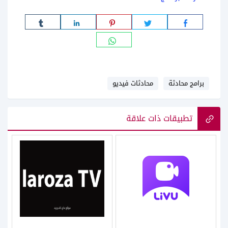
برامج محادثة
محادثات فيديو
تطبيقات ذات علاقة