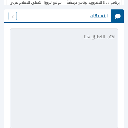
برنامج livu للاندرويد برنامج دردشة
موقع لاروزا الاصلي للافلام عربي
فيديو حية
موقع فيديوهات لاروزا laroza
التعليقات
2
طريقة التحميل من موقع
تحميل برنامج تانجو مكالمات فيديو
ApkMania لتشغيل العاب
للموبايل سامسونج Tango
وتطبيقات الاندرويد مجانا