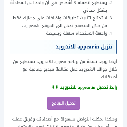
يستطيع انضمام 8 أشخاص في آن واحد الى المحادثة
بشكل مجاني .
لا تحتاج لتثبيت تطبيقات واضافات على جهازك فقط
من خلال المتصفح تدخل الى الموقع appear.in .
واجهة الاستخدام سهلة وبسيطة .
تنزيل appear.in للاندرويد
أيضا يوجد نسخة من برنامج appear للاندرويد تستطيع من
خلال جوالك الاندرويد عمل مكالمة فيديو جماعية مع
أصدقائك
رابط تحميل appear.in للاندرويد ⇓⇓
تحميل البرنامج
وهكذا يمكنك التواصل بسهولة مع أصدقائك وفريق عملك
في أي مكان عن طريق متصفح الانترنت كروم بالإعتماد