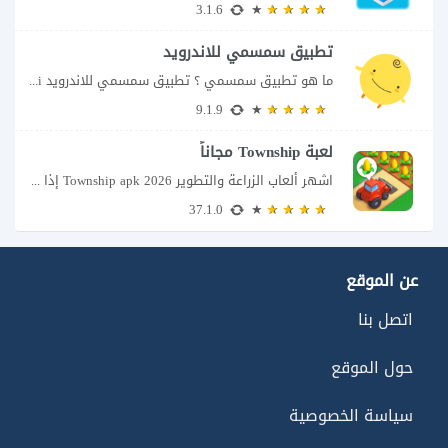
3.1.6
تطبيق سمسمي للاندرويد
ما هو تطبيق سمسمي ؟ تطبيق سمسمي للاندرويد SimSimi هو برنامج دردشة افتراضية يسمح...
9.1.9
لعبة Township مجاناً
اشهر ألعاب الزراعة والتطوير Township apk 2026 إذا كنت تحب ألعاب الزراعة وبناء المدن،...
37.1.0
عن الموقع
اتصل بنا
حول الموقع
سياسة الخصوصية