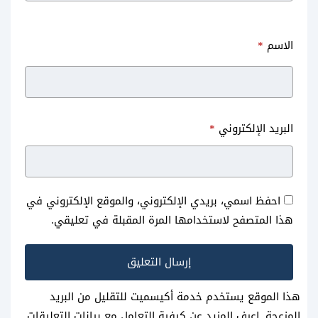
الاسم
*
تحميل فيديو من الفيس بوك
تحميل متصفح Puffin للاندرويد
البريد الإلكتروني
*
بطريقة سهلة بوك بجودة عالية
مجاناً اسرع متصفح يدعم الفلاش
وزر الماوس
احفظ اسمي، بريدي الإلكتروني، والموقع الإلكتروني في
هذا المتصفح لاستخدامها المرة المقبلة في تعليقي.
هذا الموقع يستخدم خدمة أكيسميت للتقليل من البريد
المزعجة.
اعرف المزيد عن كيفية التعامل مع بيانات التعليقات