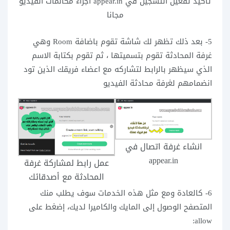
تأكيد تفعيل التسجيل في appear.in اجراء مكالمات الفيديو
مجانا
5- بعد ذلك تظهر لك شاشة تقوم باضافة Room وهي
غرفة المحادثة تقوم بتسميتها ، ثم تقوم بكتابة الاسم
الذي سيظهر بالرابط لتشاركه مع اعضاء فريقك الذين تود
انضمامهم لغرفة محادثة الفيديو
انشاء غرفة اتصال في
appear.in
عمل رابط لمشاركة غرفة
المحادثة مع أصدقائك
6- كالعادة ومع مثل هذه الخدمات سوف يطلب منك
المتصفح الوصول إلى المايك والكاميرا لديك، إضغط على
allow: