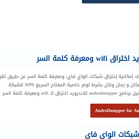
 دمبر Androdumpper ) wps connect ) يتيح لك إمكانية إختراق شبكات الواي فاي، ومعرفة كلمة السر عن طريق ثغ
w ومعرفة كلمة السر .
AndroDumpper for An