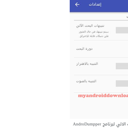
اعدادات البحث الالي لبرنامج AndroDumpper