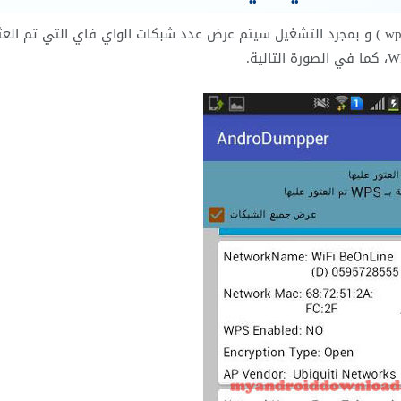
بعد تنزيل برنامج AndroDumpper للاندرويد ( wps connect ) و بمجرد التشغيل سيتم عرض عدد شبكات الواي فاي التي تم ال