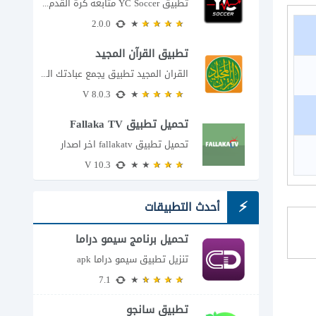
تطبيق YC Soccer متابعة كرة القدم لحظة بلحظة مع اقتراب مباراة مصر والأرجنتين في...
2.0.0
تطبيق القرآن المجيد
القران المجيد تطبيق يجمع عبادتك اليومية في مكان واحد إذا كنت تبحث عن تطبيق...
8.0.3 V
تحميل تطبيق Fallaka TV
تحميل تطبيق fallakatv اخر اصدار
10.3 V
أحدث التطبيقات
تحميل برنامج سيمو دراما
للاندرويد
تنزيل تطبيق سيمو دراما apk
7.1
تطبيق سانجو