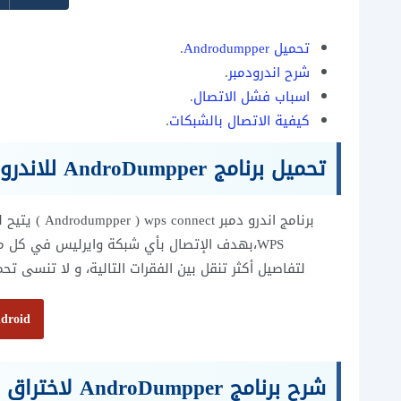
تحميل Androdumpper
.
شرح اندرودمبر
.
اسباب فشل الاتصال
.
كيفية الاتصال بالشبكات
.
تحميل برنامج AndroDumpper للاندرويد اختراق wifi ومعرفة كلمة السر
برنامج اندرو
WPS،بهدف الإتصال بأي شبكة وايرليس في كل مكان و زمان ولكن بشرط توفر خاصية المفتاح السريع WPS للشبكة.
لتفاصيل أكثر تنقل بين الفقرات التالية، و لا تنسى تحميل برنامج androdumpper للاندرويد اختراق الـ ifi
droid
شرح برنامج AndroDumpper لاختراق شبكات الواي فاي