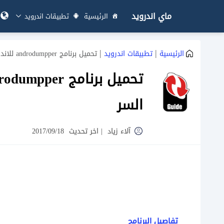
ماي اندرويد
الرئيسية
تطبيقات اندرويد
|
|
الرئيسية
تطبيقات اندرويد
تحميل برنامج androdumpper للاندرويد اختراق الـ wifi ومعرفة كلمة السر
السر
آلاء زياد
|
اخر تحديث
2017/09/18
تفاصيل البرنامج