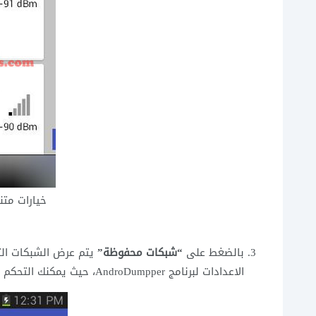
خيارات متن
بالضغط على
“شبكات محفوظة”
يتم عرض الشبكات ا
الاعدادات لبرنامج AndroDumpper، حيث يمكنك التحكم باعدادات البحث الالي، كما يظهر في الصورة التالية.