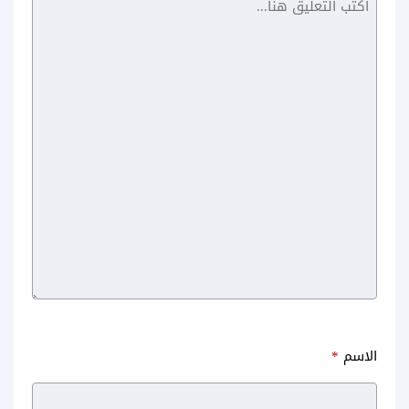
تحميل برنامج Talkatone للاندرويد
تحميل برنامج تصوير الالعاب
للحصول على رقم امريكي
للاندرويد Game Screen Recorder
حقيقي
مجانا بدون روت
الاسم
*