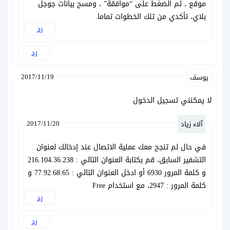
موقع ، ثم الضغط على “موافقة” ، ومسح بيانات جوجل
بلاي، تأكدي من تلك الخطوات تماما.
رد
رد
2017/11/19
يوسف
لا يمكنني تسجيل الدخول
2017/11/20
آلاء زياد
في حال لم تنجح معك عملية الاتصال عند إدخالك لعنوان
التشفير السابق، قم بكتابة العنوان التالي : 216.104.36.238
و كلمة المرور 6930 أو ادخل العنوان التالي : 77.92.68.65 و
كلمة المرور : 2947، مع استخدام Free
رد
رد