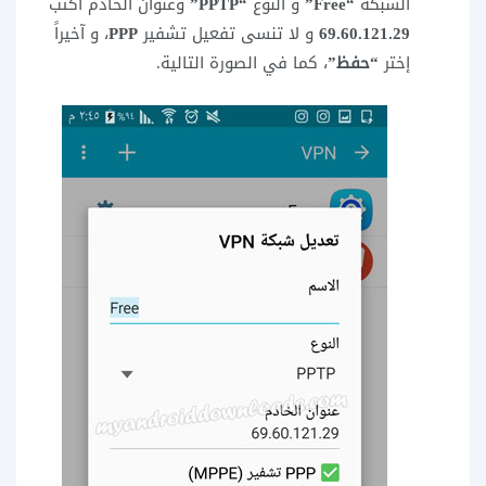
الشبكة
“Free”
و النوع
“PPTP”
وعنوان الخادم اكتب
69.60.121.29
و لا تنسى تفعيل تشفير
PPP
، و آخيراً
إختر
“حفظ”
، كما في الصورة التالية.