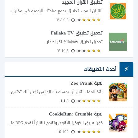
تطبيق القرآن المجيد
القران المجيد تطبيق يجمع عبادتك اليومية في مكان واحد إذا كنت تبحث عن تطبيق...
8.0.3 V
تحميل تطبيق Fallaka TV
تحميل تطبيق fallakatv اخر اصدار
10.3 V
أحدث التطبيقات
لعبة Zoo Prank
نفّذ المقلب قبل أن يمسك بك الحارس تخيل أنك تختبئ خلف الأشجار داخل حديقة...
1.1.8
لعبة CookieRun: Crumble
كوّن فريق الكوكيز الأقوى وتقدم تلقائياً تقدم CookieRun: Crumble – Idle RPG تجربة مختلفة...
1.0.102