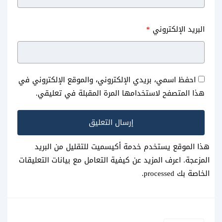
تحويل حساب الانستقرام الى
تحويل التاريخ من هجري لميلادي
البريد الإلكتروني
*
بزنس معرفة مين زار صفحتي في
و الابراج 1440- 2019 بكل سهولة
الانستقرام
احفظ اسمي، بريدي الإلكتروني، والموقع الإلكتروني في
هذا المتصفح لاستخدامها المرة المقبلة في تعليقي.
هذا الموقع يستخدم خدمة أكيسميت للتقليل من البريد
المزعجة.
اعرف المزيد عن كيفية التعامل مع بيانات التعليقات
الخاصة بك processed
.