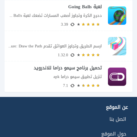
لعبة Going Balls
دحرج الكرة وتجاوز أصعب المسارات تضعك لعبة Going Balls للأندرويد أمام تحدٍ يبدو بسيطًا...
3.39
ارسم الطريق وتجاوز العوائق تقدم Color Adventure: Draw the Path فكرة بسيطة تتحول سريعًا...
1.32.0
تحميل برنامج سيمو دراما للاندرويد
تنزيل تطبيق سيمو دراما apk
7.1
عن الموقع
اتصل بنا
حول الموقع