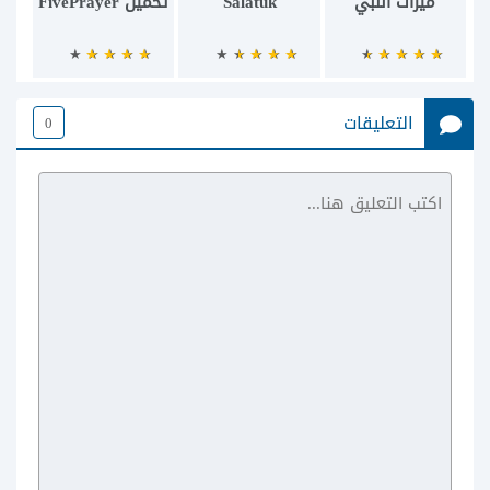
ميراث النبي
Salatuk
تحميل FivePrayer
التعليقات
0
أذان برو - أوقات
الصلاة و القبلة