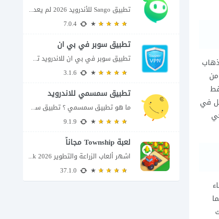
تطبيق Sango للأندرويد 2026 لم يعد تطبيق سانجو Sango مجرد مساحة لإرسال الرسائل أو...
7.0.4
تطبيق سوبر في بي ان
تطبيق سوبر في بي ان للاندرويد تطبيق سوبر في بي ان من تطبيقات الشبكات...
اة الذهاب
3.1.6
من
قط
تطبيق سمسمي للاندرويد
مل في
ما هو تطبيق سمسمي ؟ تطبيق سمسمي للاندرويد SimSimi هو برنامج دردشة افتراضية يسمح...
حي
9.1.9
لعبة Township مجاناً
اشهر ألعاب الزراعة والتطوير Township apk 2026 إذا كنت تحب ألعاب الزراعة وبناء المدن،...
37.1.0
ء
ا
ك