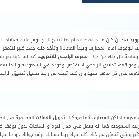
رويد
بعد ان كان متاح فقط لنظام ios ليتيح لك و يوفر عليك معان
ت للوقوف امام المصارف وتبدأ المعاناة وتأخد منك جهد كبير لتتمكن 
 بساطة كل ذلك من خلال
مصرف الراجحي للاندرويد
كما انه لايقتصر ف
 ومواقعه، تطبيق الراجحي لا يقتصر وجوده في السعودية و انما يع
لتتعرف على كل ماهو جديد وان كنت تبحث عن رابط تحميل تطبيق الراج
و معرفة اماكن المصارف كما ويمكنك
تحويل العملات
المصرفية في انحا
ربية السعودية كما انه يعمل على مدار اليوم و الساعات بدون توقف كم
لكثير ولكي تتمكن من ذلك كله عليك ربط حسابك برقم جوالك ، و ما علي