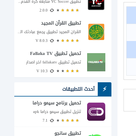
تطبيق YC Soccer متابعة كرة القدم لحظة بلحظة مع اقتراب مباراة مصر والأرجنتين في...
2.0.0
تطبيق القرآن المجيد
القران المجيد تطبيق يجمع عبادتك اليومية في مكان واحد إذا كنت تبحث عن تطبيق...
8.0.3 V
تحميل تطبيق Fallaka TV
تحميل تطبيق fallakatv اخر اصدار
10.3 V
أحدث التطبيقات
تحميل برنامج سيمو دراما
للاندرويد
تنزيل تطبيق سيمو دراما apk
7.1
تطبيق سانجو