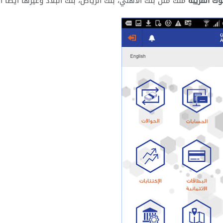
وك القريبة
منك مثل بنك الاهلي، بنك الرياض، بنك البلاد وغيرها ايضا ا