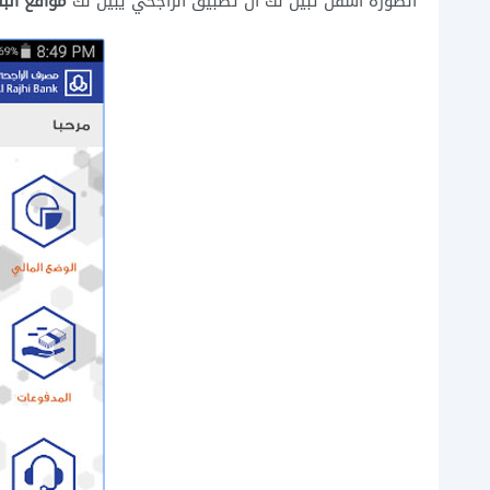
الصورة اسفل تبين لك ان تطبيق الراجحي يبين لك
مواقع البن