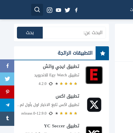
ت
التطبيقات الرائجة
تطبيق ايجي واتش
تطبيق Egy Watch للاندرويد
4.2.0
تطبيق اكس
تطبيق اكس تابع الاخبار اول بأول لم يعد تطبيق X، المعروف سابقا باسم تويتر،...
12.9.0-release.0
تطبيق YC Soccer