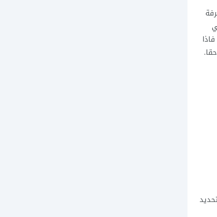
رفة
ي
فاذا
قا.
تحديد