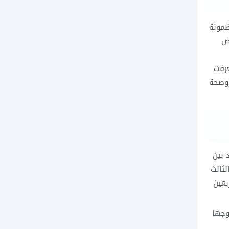
الطريقة المضمونة
حص
1% ، وبذلك تكوني تعرفت
 وصحة
لود بين
لثالث
بعين
زوجها