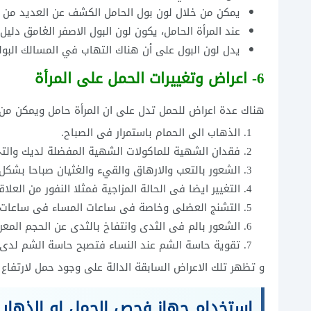
يمكن من خلال لون بول الحامل الكشف عن العديد من ا
عند المرأة الحامل، يكون لون البول الاصفر الغامق دلي
يدل لون البول على أن هناك التهاب في المسالك البولي
6- اعراض وتغييرات الحمل على المرأة
هناك عدة اعراض للحمل تدل على ان المرأة حامل ويمكن من 
الذهاب الى الحمام باستمرار فى الصباح.
فقدان الشهية للماكولات الشهية المفضلة لديك والت
الشعور بالتعب والارهاق والقيء والغثيان صباحا بشكل
التغيير ايضا فى الحالة المزاجية فمثلا النفور من العلاق
التشنج العضلى وخاصة فى ساعات المساء فى ساعات الر
الشعور بالم فى الثدى وانتفاخ بالثدى عن الحجم المعر
تقوية حاسة الشم عند النساء فتصبح حاسة الشم لدى ال
و تظهر تلك الاعراض السابقة الدالة على وجود حمل لارتفاع
استخدام جهاز فحص الحمل او الذهاب