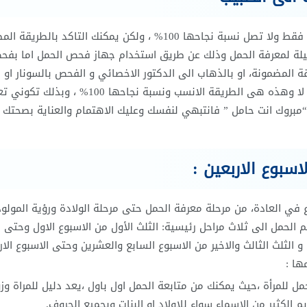
كل الطرق السابقة لا تعتبر وسائل مضمونة ولكن للاطمئنان فقط ولا تصل نسبة نجاحها 100% ، ولكن يمكنك التاكد ب
يلة لمعرفة الحمل وذلك عن طريق استخدام جهاز فحص الحمل اما بف
 المضمونة، او بالذهاب الى الدكتور الاخصائي و الفحص بالسونار او
التلفزيون (الفحص بالاشعة) للتاكد من وجود كيس الحمل ام لا وهذه هى الطريقة الانسب ونسبة نجاحها 00
مبروك انت حامل ” فانتبهي لنفسك وعليك الاهتمام والعناية بصحتك
اسبوع الاربعين :
 الحامل بمراحل حمل طبيعية تستمر لمدة 40 اسبوع في العادة، من مرحلة معرفة الحمل حتى مرحلة الولادة ورؤية المو
 الحمل الى ثلاث مراحل رئيسية: الثلث الأول من الاسبوع الاول وحتى ا
الثلث الثالث والاخير من الاسبوع السابع والعشرين وحتى الاسبوع الار
ها :
نا دليل الحمل للمرأة ،حيث يمكنك من متابعة الحمل اول باول ،يعد دليل للمراة و
 الكثير من الاسماء سواء للاولاد او البنات وبجميع الحروف.