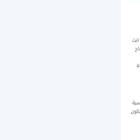
انت
اح
ا
سبة
كون