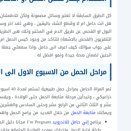
هل انت حامل ام لا وقطع الشك باليقين ، وهي تعد اخر وس
البول او الفحص عن طريق الدم في المختبر وتلك هى الطريقة
على جواب سؤالك كيف اعرف انى حامل ،واذا سمعتي جملة “
الجنين لضمان صحة جيدة ونمو افضل له .
مراحل الحمل من الاسبوع الاول الى ال
تمر المراة
ذراعيكي ، وتبدأين مرحلة متابعة الحمل حتى الولادة ، ويقسم
عشر و الثلث الثاني من الرابع عشر وحتى السادس والعشرين و 
ويمكنك
متابعة الحمل
من خلال العديد من برامج الحمل واهم
برنامج
إني حامل للاندرويد
I’m Pregnant مجا
طيلة فترة الحمل واخبارك بموعد الولادة المتوقع وتقديم