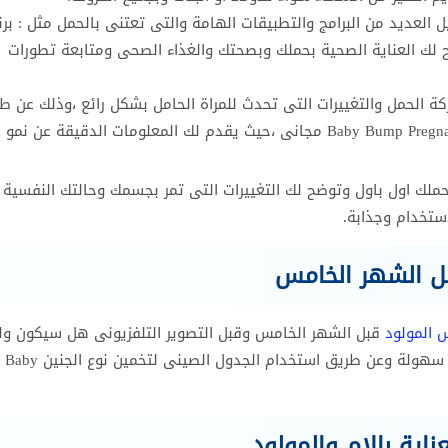
ل العديد من البرامج والتطبيقات الهامة والتى تعتنى بالحمل مثل : برن
درويد My Pregnancy Today ،حيث يتيح لك العناية الصحية بحملك وبصحتك والغذاء الصحى ومتابعة تطورات
ة الحمل والتغييرات التى تحدث للمراة الحامل بشكل رائع ،وذلك عن ط
تحميل برنامج متابعة تطورات الحمل للاندرويد Baby Bump Pregnancy Pro مجانى ،حيث يقدم لك المعلومات الدقيقة ع
ملك اول باول وتوضح لك التغييرات التى تمر بجسمك وحالتك النفسية
ستخدام وجذابة.
بل الشهر الخامس
 المولو
د
قبل الشهر الخامس وقبل التصوير التلفزيونى هل سيكون ولد
بنت ،حيث يمكنك تخمين جنس المولود فى اول الاشهر وبكل سهولة وعن طريق استخدام الجدول الصينى لتخمين نوع الجنين Baby
ناية بالام والمولود