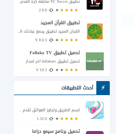
تطبيق YC Soccer متابعة كرة القدم لحظة بلحظة مع اقتراب مباراة مصر والأرجنتين في...
2.0.0
تطبيق القرآن المجيد
القران المجيد تطبيق يجمع عبادتك اليومية في مكان واحد إذا كنت تبحث عن تطبيق...
8.0.3 V
تحميل تطبيق Fallaka TV
تحميل تطبيق fallakatv اخر اصدار
10.3 V
أحدث التطبيقات
ارسم الطريق وتجاوز العوائق تقدم Color Adventure: Draw the Path فكرة بسيطة تتحول سريعًا...
1.32.0
تحميل برنامج سيمو دراما