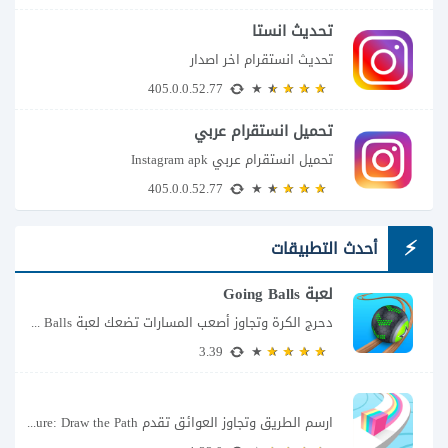
تحديث انستا
تحديث انستقرام اخر اصدار
405.0.0.52.77
تحميل انستقرام عربي
تحميل انستقرام عربي Instagram apk
405.0.0.52.77
أحدث التطبيقات
لعبة Going Balls
دحرج الكرة وتجاوز أصعب المسارات تضعك لعبة Going Balls للأندرويد أمام تحدٍ يبدو بسيطًا...
3.39
ارسم الطريق وتجاوز العوائق تقدم Color Adventure: Draw the Path فكرة بسيطة تتحول سريعًا...