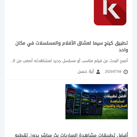
والشاملة والمنوعة والتي لاتندرج تحت اي تصنيف اخر.
ومن الجدير بالذكر أن هذا القسم يتم الاضافة عليه
بشكل دوري لضمان الحصول على برامج جديدة مفيدة.
كما نوضح شرح هذه البرامج واهم المشاكل الحياتية
التي تعالجها، وكيف يمكنك استخدامها بأسهل طريقة
تطبيق كينج سيما لعشاق الأفلام والمسلسلات في مكان
ممكنة.
واحد
تعرف معنا على محتويات هذا القسم البسيط.
أصبح البحث عن فيلم مناسب أو مسلسل جديد لمشاهدته أصعب من السابق، ليس بسبب...
آية حسن
2026/07/04
أفضل تطبيقات مشاهدة المباريات بث مباشر بدون تقطيع