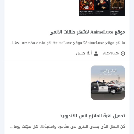
موقع AnimeLuxe لاشهر حلقات الانمي
ما هو موقع AnimeLuxe؟ موقع AnimeLuxe هو منصة مخصصة لعشاق الأنمي، تتيح لك مشاهدة...
آية حسن
2025/10/26
تحميل لعبة الملازم انس للاندرويد
كن البطل الذي يحمي الطرق في مغامرة واقعية👮‍♂️ هل تخيّلت يوما أن تكون رجل...